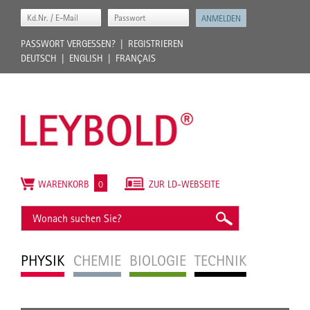
PASSWORT VERGESSEN?
REGISTRIEREN
DEUTSCH
ENGLISH
FRANÇAIS
WARENKORB
0
ZUR LD-WEBSEITE
PHYSIK
CHEMIE
BIOLOGIE
TECHNIK