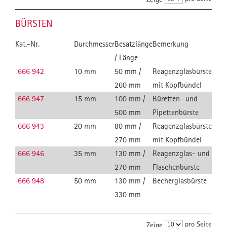
BÜRSTEN
Kat.-Nr.
Durchmesser
Besatzlänge
Bemerkung
/ Länge
666 942
10 mm
50 mm /
Reagenzglasbürste
260 mm
mit Kopfbündel
666 947
15 mm
100 mm /
Büretten- und
500 mm
Pipettenbürste
666 943
20 mm
80 mm /
Reagenzglasbürste
270 mm
mit Kopfbündel
666 946
35 mm
130 mm /
Reagenzglas- und
270 mm
Flaschenbürste
666 948
50 mm
130 mm /
Becherglasbürste
330 mm
pro Seite
Zeige