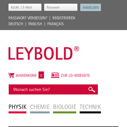
PASSWORT VERGESSEN?
REGISTRIEREN
DEUTSCH
ENGLISH
FRANÇAIS
WARENKORB
0
ZUR LD-WEBSEITE
PHYSIK
CHEMIE
BIOLOGIE
TECHNIK