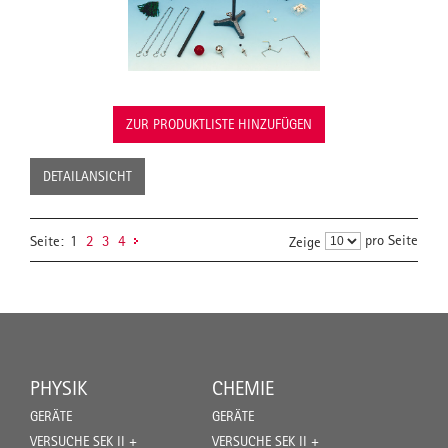
ZUR PRODUKTLISTE HINZUFÜGEN
DETAILANSICHT
pro Seite
Seite:
1
2
3
4
Zeige
PHYSIK
CHEMIE
GERÄTE
GERÄTE
VERSUCHE SEK II +
VERSUCHE SEK II +