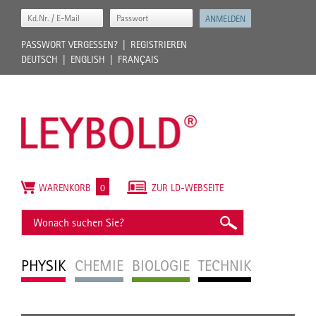
PASSWORT VERGESSEN?
REGISTRIEREN
DEUTSCH
ENGLISH
FRANÇAIS
WARENKORB
0
ZUR LD-WEBSEITE
PHYSIK
CHEMIE
BIOLOGIE
TECHNIK