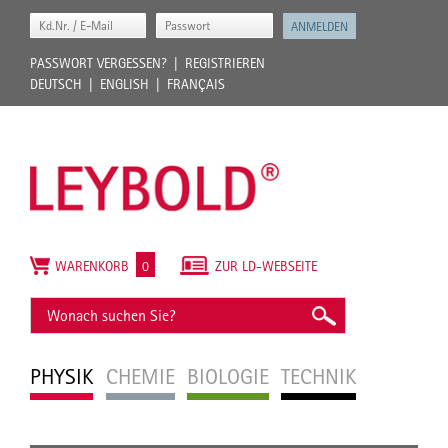
PASSWORT VERGESSEN?
REGISTRIEREN
DEUTSCH
ENGLISH
FRANÇAIS
WARENKORB
0
ZUR LD-WEBSEITE
PHYSIK
CHEMIE
BIOLOGIE
TECHNIK