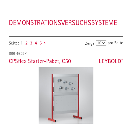
DEMONSTRATIONSVERSUCHSSYSTEME
pro Seite
Seite:
1
2
3
4
5
Zeige
666 4659P
CPSflex Starter-Paket, C50