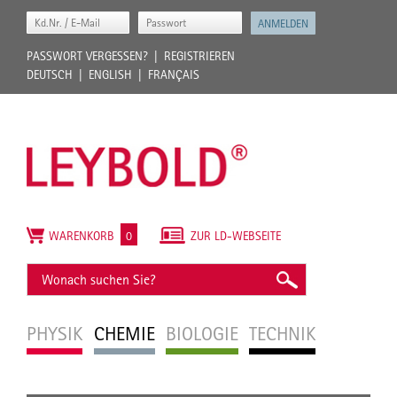
PASSWORT VERGESSEN?
REGISTRIEREN
DEUTSCH
ENGLISH
FRANÇAIS
WARENKORB
0
ZUR LD-WEBSEITE
PHYSIK
CHEMIE
BIOLOGIE
TECHNIK