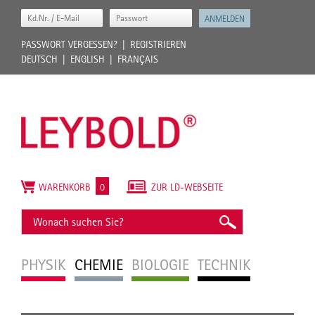
PASSWORT VERGESSEN?
REGISTRIEREN
DEUTSCH
ENGLISH
FRANÇAIS
WARENKORB
0
ZUR LD-WEBSEITE
PHYSIK
CHEMIE
BIOLOGIE
TECHNIK