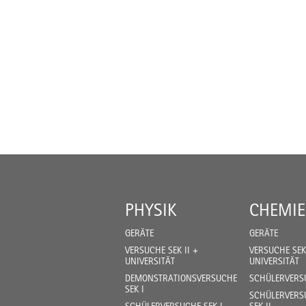
PHYSIK
CHEMIE
GERÄTE
GERÄTE
VERSUCHE SEK II +
VERSUCHE SEK 
UNIVERSITÄT
UNIVERSITÄT
DEMONSTRATIONSVERSUCHE
SCHÜLERVERSU
SEK I
SCHÜLERVERSU
SCHÜLERVERSUCHE SEK I
SEK II