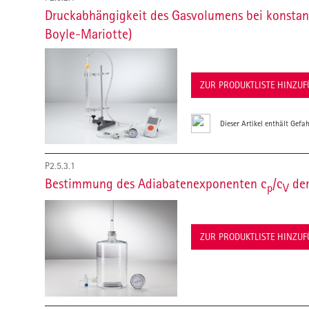
Druckabhängigkeit des Gasvolumens bei konstan
Boyle-Mariotte)
ZUR PRODUKTLISTE HINZU
Dieser Artikel enthält Gefah
P2.5.3.1
Bestimmung des Adiabatenexponenten c
/c
der
p
V
ZUR PRODUKTLISTE HINZU