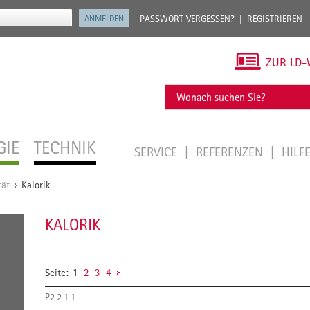
PASSWORT VERGESSEN?
REGISTRIEREN
ZUR LD-
GIE
TECHNIK
SERVICE
REFERENZEN
HILF
tät
Kalorik
/
KALORIK
Seite:
1
2
3
4
P2.2.1.1