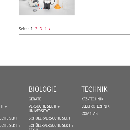
Seite:
1
2
3
4
BIOLOGIE
TECHNIK
GERÄTE
KFZ-TECHNIK
II +
VERSUCHE SEK II +
ELEKTROTECHNIK
UNIVERSITÄT
COM4LAB
CHE SEK I
SCHÜLERVERSUCHE SEK I
CHE SEK I +
SCHÜLERVERSUCHE SEK I +
SEK II