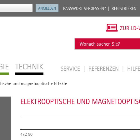
PASSWORT VERGESSEN?
REGISTRIEREN
ZUR LD-
GIE
TECHNIK
SERVICE
REFERENZEN
HILF
ptische und magnetooptische Effekte
ELEKTROOPTISCHE UND MAGNETOOPTISC
472 90