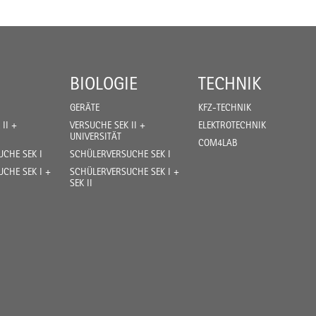
BIOLOGIE
TECHNIK
GERÄTE
KFZ-TECHNIK
II +
VERSUCHE SEK II +
ELEKTROTECHNIK
UNIVERSITÄT
COM4LAB
CHE SEK I
SCHÜLERVERSUCHE SEK I
CHE SEK I +
SCHÜLERVERSUCHE SEK I +
SEK II