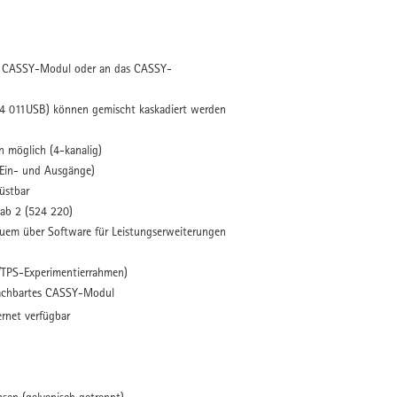
es CASSY-Modul oder an das CASSY-
 011USB) können gemischt kaskadiert werden
 möglich (4-kanalig)
 Ein- und Ausgänge)
üstbar
ab 2 (524 220)
quem über Software für Leistungserweiterungen
S/TPS-Experimentierrahmen)
nachbartes CASSY-Modul
ernet verfügbar
en (galvanisch getrennt)