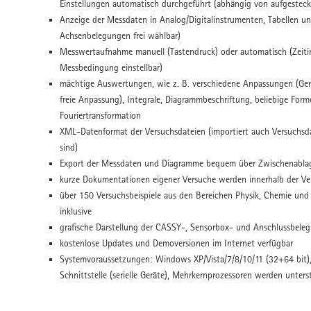
Einstellungen automatisch durchgeführt (abhängig von aufgesteck
Anzeige der Messdaten in Analog/Digitalinstrumenten, Tabellen un
Achsenbelegungen frei wählbar)
Messwertaufnahme manuell (Tastendruck) oder automatisch (Zeitinte
Messbedingung einstellbar)
mächtige Auswertungen, wie z. B. verschiedene Anpassungen (Gera
freie Anpassung), Integrale, Diagrammbeschriftung, beliebige Forme
Fouriertransformation
XML-Datenformat der Versuchsdateien (importiert auch Versuchsda
sind)
Export der Messdaten und Diagramme bequem über Zwischenabla
kurze Dokumentationen eigener Versuche werden innerhalb der Ve
über 150 Versuchsbeispiele aus den Bereichen Physik, Chemie und 
inklusive
grafische Darstellung der CASSY-, Sensorbox- und Anschlussbeleg
kostenlose Updates und Demoversionen im Internet verfügbar
Systemvoraussetzungen: Windows XP/Vista/7/8/10/11 (32+64 bit), 
Schnittstelle (serielle Geräte), Mehrkernprozessoren werden unters