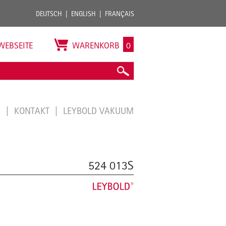
DEUTSCH
ENGLISH
FRANÇAIS
WEBSEITE
WARENKORB
0
E
KONTAKT
LEYBOLD VAKUUM
524 013S