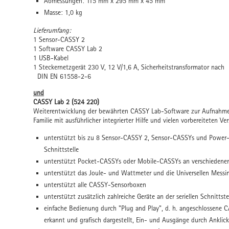
Abmessungen: 115 mm x 295 mm x 45 mm
Masse: 1,0 kg
Lieferumfang:
1 Sensor-CASSY 2
1 Software CASSY Lab 2
1 USB-Kabel
1 Steckernetzgerät 230 V, 12 V/1,6 A, Sicherheitstransformator nach
DIN EN 61558-2-6
und
CASSY Lab 2 (524 220)
Weiterentwicklung der bewährten CASSY Lab-Software zur Aufnahm
Familie mit ausführlicher integrierter Hilfe und vielen vorbereiteten Ve
unterstützt bis zu 8 Sensor-CASSY 2, Sensor-CASSYs und Power-
Schnittstelle
unterstützt Pocket-CASSYs oder Mobile-CASSYs an verschiedene
unterstützt das Joule- und Wattmeter und die Universellen Messi
unterstützt alle CASSY-Sensorboxen
unterstützt zusätzlich zahlreiche Geräte an der seriellen Schnitts
einfache Bedienung durch "Plug and Play", d. h. angeschlossene
erkannt und grafisch dargestellt, Ein- und Ausgänge durch Ankli