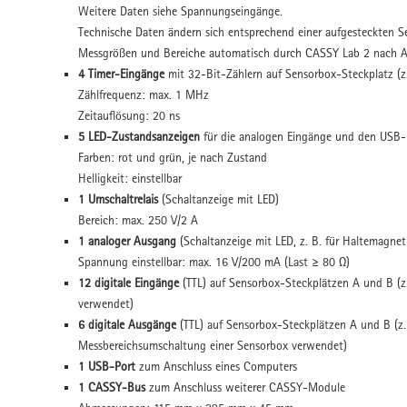
Weitere Daten siehe Spannungseingänge.
Technische Daten ändern sich entsprechend einer aufgesteckten 
Messgrößen und Bereiche automatisch durch CASSY Lab 2 nach Au
4 Timer-Eingänge
mit 32-Bit-Zählern auf Sensorbox-Steckplatz (z
Zählfrequenz: max. 1 MHz
Zeitauflösung: 20 ns
5 LED-Zustandsanzeigen
für die analogen Eingänge und den USB-
Farben: rot und grün, je nach Zustand
Helligkeit: einstellbar
1 Umschaltrelais
(Schaltanzeige mit LED)
Bereich: max. 250 V/2 A
1 analoger Ausgang
(Schaltanzeige mit LED, z. B. für Haltemagne
Spannung einstellbar: max. 16 V/200 mA (Last ≥ 80 Ω)
12 digitale Eingänge
(TTL) auf Sensorbox-Steckplätzen A und B (z
verwendet)
6 digitale Ausgänge
(TTL) auf Sensorbox-Steckplätzen A und B (z.
Messbereichsumschaltung einer Sensorbox verwendet)
1 USB-Port
zum Anschluss eines Computers
1 CASSY-Bus
zum Anschluss weiterer CASSY-Module