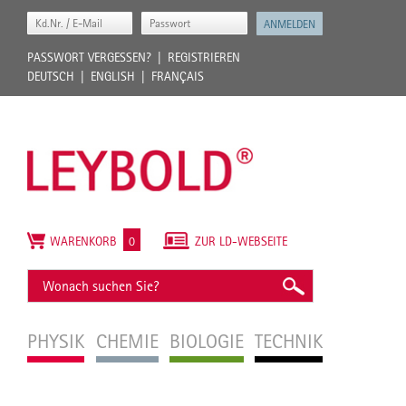
PASSWORT VERGESSEN?
REGISTRIEREN
DEUTSCH
ENGLISH
FRANÇAIS
WARENKORB
0
ZUR LD-WEBSEITE
PHYSIK
CHEMIE
BIOLOGIE
TECHNIK