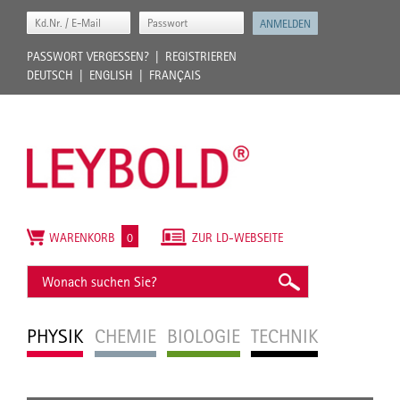
PASSWORT VERGESSEN?
REGISTRIEREN
DEUTSCH
ENGLISH
FRANÇAIS
WARENKORB
0
ZUR LD-WEBSEITE
PHYSIK
CHEMIE
BIOLOGIE
TECHNIK