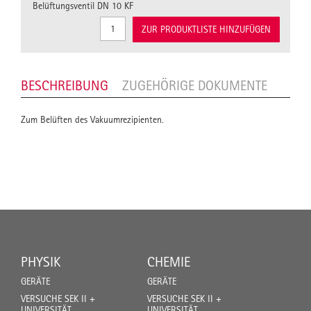
Belüftungsventil DN 10 KF
ZUR PRODUKTLISTE HINZUFÜGEN
BESCHREIBUNG
ZUGEHÖRIGE DOKUMENTE
Zum Belüften des Vakuumrezipienten.
PHYSIK
CHEMIE
GERÄTE
GERÄTE
VERSUCHE SEK II +
VERSUCHE SEK II +
UNIVERSITÄT
UNIVERSITÄT