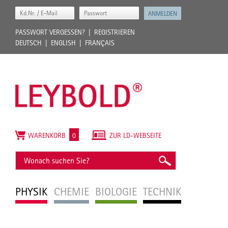
PASSWORT VERGESSEN?
REGISTRIEREN
DEUTSCH
ENGLISH
FRANÇAIS
WARENKORB
0
ZUR LD-WEBSEITE
PHYSIK
CHEMIE
BIOLOGIE
TECHNIK