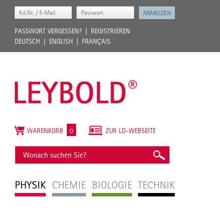
PASSWORT VERGESSEN?
REGISTRIEREN
DEUTSCH
ENGLISH
FRANÇAIS
WARENKORB
0
ZUR LD-WEBSEITE
PHYSIK
CHEMIE
BIOLOGIE
TECHNIK