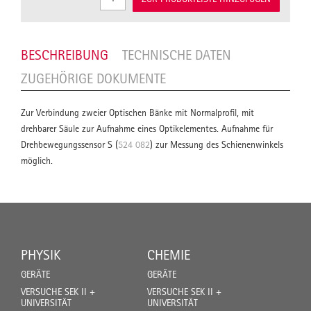
BESCHREIBUNG
TECHNISCHE DATEN
ZUGEHÖRIGE DOKUMENTE
Zur Verbindung zweier Optischen Bänke mit Normalprofil, mit
drehbarer Säule zur Aufnahme eines Optikelementes. Aufnahme für
Drehbewegungssensor S (
524 082
) zur Messung des Schienenwinkels
möglich.
PHYSIK
CHEMIE
GERÄTE
GERÄTE
VERSUCHE SEK II +
VERSUCHE SEK II +
UNIVERSITÄT
UNIVERSITÄT