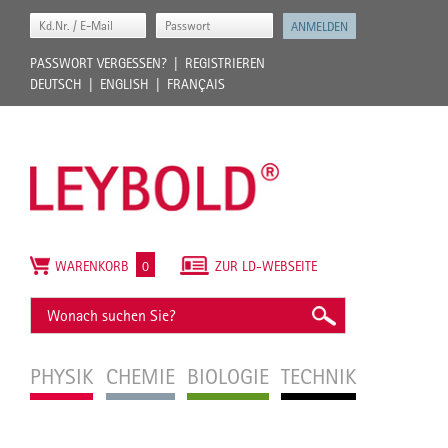
PASSWORT VERGESSEN?
REGISTRIEREN
DEUTSCH
ENGLISH
FRANÇAIS
WARENKORB
0
ZUR LD-WEBSEITE
PHYSIK
CHEMIE
BIOLOGIE
TECHNIK