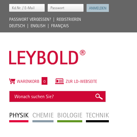
PASSWORT VERGESSEN?
REGISTRIEREN
DEUTSCH
ENGLISH
FRANÇAIS
WARENKORB
0
ZUR LD-WEBSEITE
PHYSIK
CHEMIE
BIOLOGIE
TECHNIK