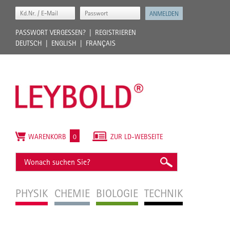
PASSWORT VERGESSEN?
REGISTRIEREN
DEUTSCH
ENGLISH
FRANÇAIS
WARENKORB
0
ZUR LD-WEBSEITE
PHYSIK
CHEMIE
BIOLOGIE
TECHNIK