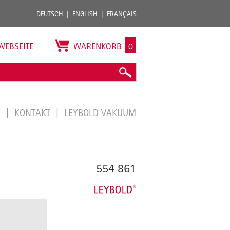
DEUTSCH
ENGLISH
FRANÇAIS
WEBSEITE
WARENKORB
0
E
KONTAKT
LEYBOLD VAKUUM
554 861