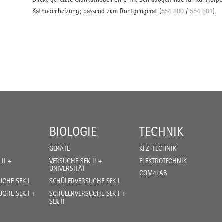
Kathodenheizung; passend zum Röntgengerät (
554 800
/
554 801
).
BIOLOGIE
TECHNIK
GERÄTE
KFZ-TECHNIK
II +
VERSUCHE SEK II +
ELEKTROTECHNIK
UNIVERSITÄT
COM4LAB
CHE SEK I
SCHÜLERVERSUCHE SEK I
CHE SEK I +
SCHÜLERVERSUCHE SEK I +
SEK II