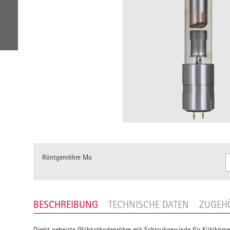
Röntgenröhre Mo
BESCHREIBUNG
TECHNISCHE DATEN
ZUGEH
Direkt geheizte Glühkathodenröhre mit Schraubgewinde für Kühlkörper