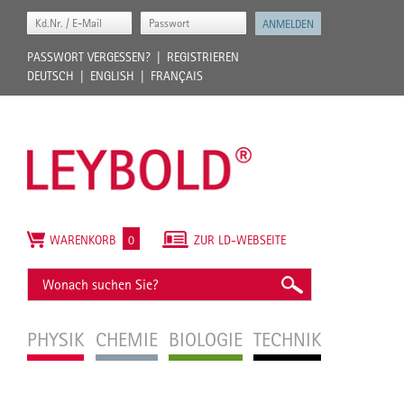
PASSWORT VERGESSEN?
REGISTRIEREN
DEUTSCH
ENGLISH
FRANÇAIS
WARENKORB
0
ZUR LD-WEBSEITE
PHYSIK
CHEMIE
BIOLOGIE
TECHNIK