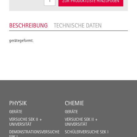
ZUR PRODUKTLISTE HINZUFÜGEN
BESCHREIBUNG
TECHNISCHE DATEN
gerätegeformt.
PHYSIK
CHEMIE
GERÄTE
GERÄTE
VERSUCHE SEK II +
VERSUCHE SEK II +
UNIVERSITÄT
UNIVERSITÄT
DEMONSTRATIONSVERSUCHE
SCHÜLERVERSUCHE SEK I
SEK I