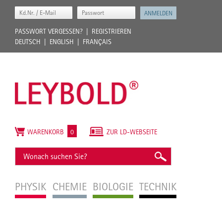
PASSWORT VERGESSEN?
REGISTRIEREN
DEUTSCH
ENGLISH
FRANÇAIS
WARENKORB
0
ZUR LD-WEBSEITE
PHYSIK
CHEMIE
BIOLOGIE
TECHNIK