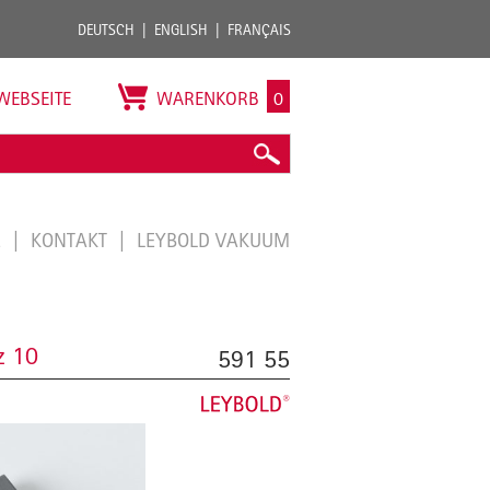
DEUTSCH
ENGLISH
FRANÇAIS
WEBSEITE
WARENKORB
0
E
KONTAKT
LEYBOLD VAKUUM
z 10
591 55