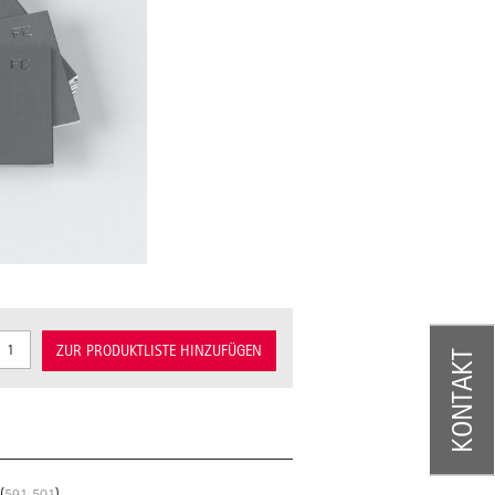
ZUR PRODUKTLISTE HINZUFÜGEN
KONTAKT
(
591 501
).