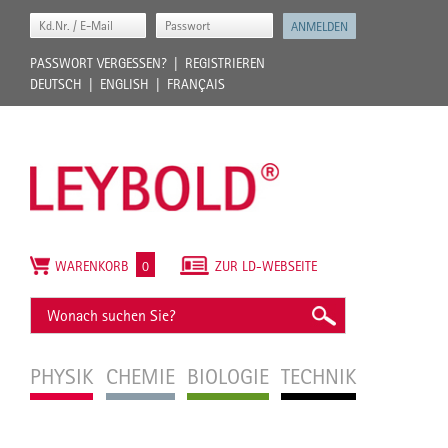
PASSWORT VERGESSEN?
REGISTRIEREN
DEUTSCH
ENGLISH
FRANÇAIS
WARENKORB
0
ZUR LD-WEBSEITE
PHYSIK
CHEMIE
BIOLOGIE
TECHNIK