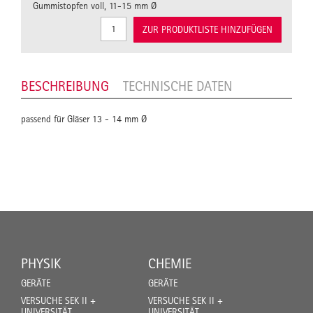
Gummistopfen voll, 11-15 mm Ø
ZUR PRODUKTLISTE HINZUFÜGEN
BESCHREIBUNG
TECHNISCHE DATEN
passend für Gläser 13 - 14 mm Ø
PHYSIK
CHEMIE
GERÄTE
GERÄTE
VERSUCHE SEK II +
VERSUCHE SEK II +
UNIVERSITÄT
UNIVERSITÄT