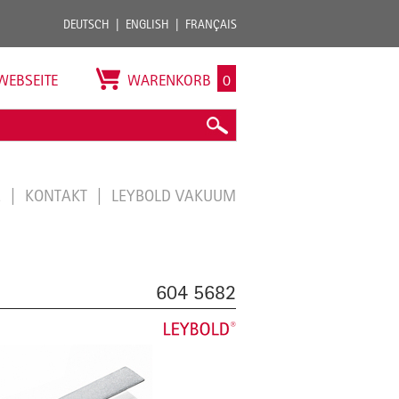
DEUTSCH
ENGLISH
FRANÇAIS
WEBSEITE
WARENKORB
0
E
KONTAKT
LEYBOLD VAKUUM
604 5682