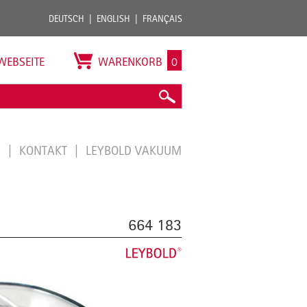
DEUTSCH
ENGLISH
FRANÇAIS
WEBSEITE
WARENKORB
0
E
KONTAKT
LEYBOLD VAKUUM
664 183