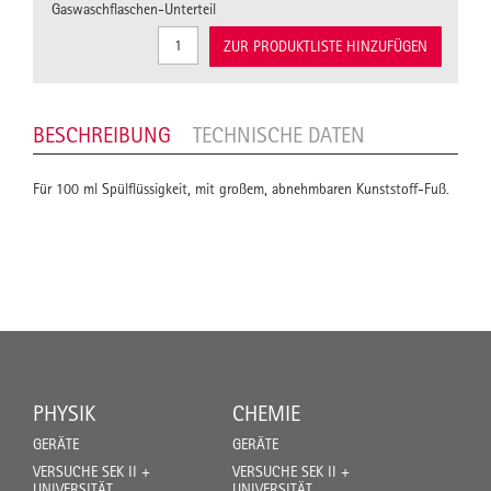
Gaswaschflaschen-Unterteil
ZUR PRODUKTLISTE HINZUFÜGEN
BESCHREIBUNG
TECHNISCHE DATEN
Für 100 ml Spülflüssigkeit, mit großem, abnehmbaren Kunststoff-Fuß.
PHYSIK
CHEMIE
GERÄTE
GERÄTE
VERSUCHE SEK II +
VERSUCHE SEK II +
UNIVERSITÄT
UNIVERSITÄT