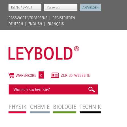
PASSWORT VERGESSEN?
REGISTRIEREN
DEUTSCH
ENGLISH
FRANÇAIS
WARENKORB
0
ZUR LD-WEBSEITE
PHYSIK
CHEMIE
BIOLOGIE
TECHNIK