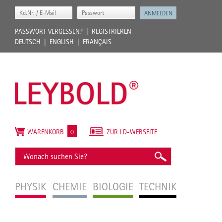
PASSWORT VERGESSEN?
REGISTRIEREN
DEUTSCH
ENGLISH
FRANÇAIS
WARENKORB
0
ZUR LD-WEBSEITE
PHYSIK
CHEMIE
BIOLOGIE
TECHNIK