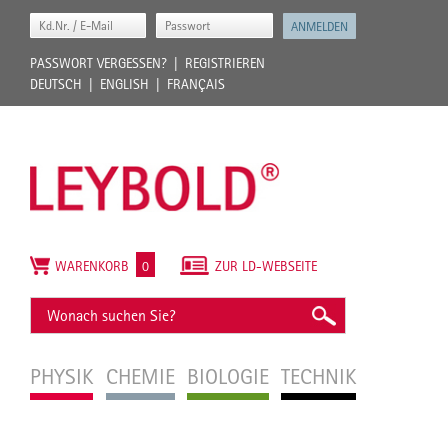
PASSWORT VERGESSEN?
REGISTRIEREN
DEUTSCH
ENGLISH
FRANÇAIS
WARENKORB
0
ZUR LD-WEBSEITE
PHYSIK
CHEMIE
BIOLOGIE
TECHNIK