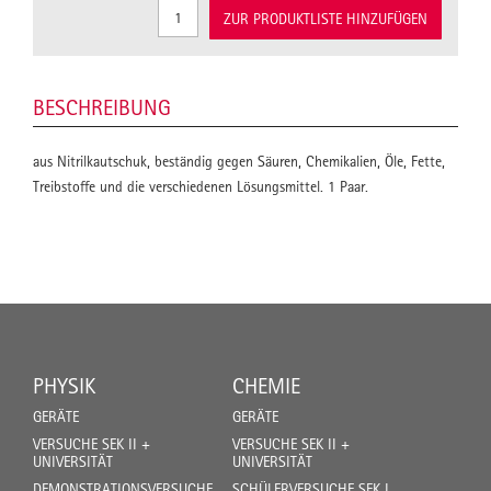
ZUR PRODUKTLISTE HINZUFÜGEN
BESCHREIBUNG
aus Nitrilkautschuk, beständig gegen Säuren, Chemikalien, Öle, Fette,
Treibstoffe und die verschiedenen Lösungsmittel. 1 Paar.
PHYSIK
CHEMIE
GERÄTE
GERÄTE
VERSUCHE SEK II +
VERSUCHE SEK II +
UNIVERSITÄT
UNIVERSITÄT
DEMONSTRATIONSVERSUCHE
SCHÜLERVERSUCHE SEK I