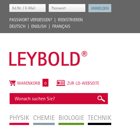
PASSWORT VERGESSEN?
REGISTRIEREN
DEUTSCH
ENGLISH
FRANÇAIS
WARENKORB
0
ZUR LD-WEBSEITE
PHYSIK
CHEMIE
BIOLOGIE
TECHNIK