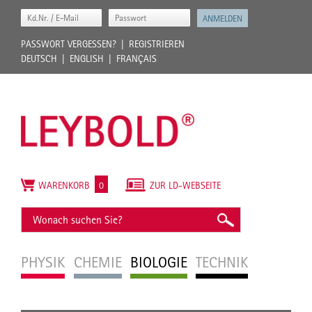
PASSWORT VERGESSEN?
REGISTRIEREN
DEUTSCH
ENGLISH
FRANÇAIS
WARENKORB
0
ZUR LD-WEBSEITE
PHYSIK
CHEMIE
BIOLOGIE
TECHNIK