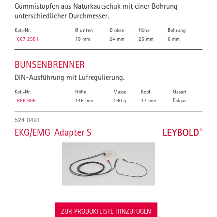
Gummistopfen aus Naturkautschuk mit einer Bohrung
unterschiedlicher Durchmesser.
Kat.-Nr.
Ø unten
Ø oben
Höhe
Bohrung
667 2581
19 mm
24 mm
25 mm
6 mm
BUNSENBRENNER
DIN-Ausführung mit Lufregulierung.
Kat.-Nr.
Höhe
Masse
Kopf
Gasart
666 695
145 mm
160 g
17 mm
Erdgas
524 0491
EKG/EMG-Adapter S
ZUR PRODUKTLISTE HINZUFÜGEN