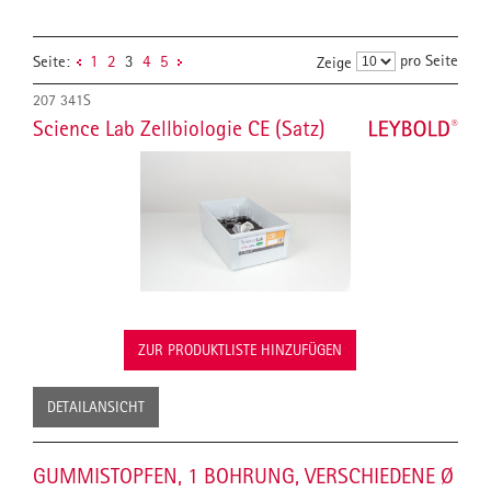
pro Seite
Seite:
1
2
3
4
5
Zeige
207 341S
Science Lab Zellbiologie CE (Satz)
ZUR PRODUKTLISTE HINZUFÜGEN
DETAILANSICHT
GUMMISTOPFEN, 1 BOHRUNG, VERSCHIEDENE Ø