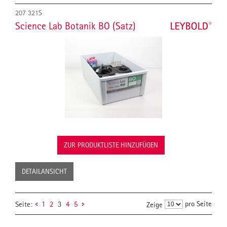
207 321S
Science Lab Botanik BO (Satz)
ZUR PRODUKTLISTE HINZUFÜGEN
DETAILANSICHT
pro Seite
Seite:
1
2
3
4
5
Zeige