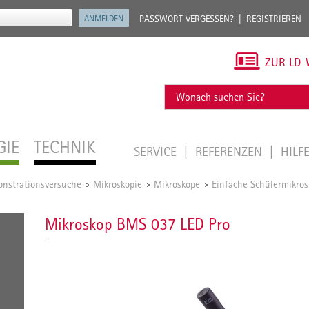
PASSWORT VERGESSEN?
REGISTRIEREN
ZUR LD-
GIE
TECHNIK
SERVICE
REFERENZEN
HILF
onstrationsversuche
Mikroskopie
Mikroskope
Einfache Schülermikro
/
/
/
Mikroskop BMS 037 LED Pro