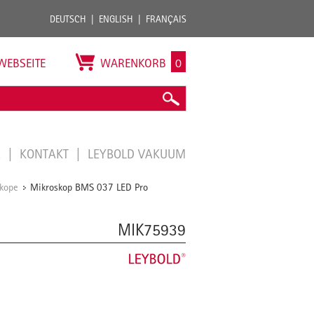
DEUTSCH
ENGLISH
FRANÇAIS
WEBSEITE
WARENKORB
0
E
KONTAKT
LEYBOLD VAKUUM
skope
Mikroskop BMS 037 LED Pro
/
MIK75939