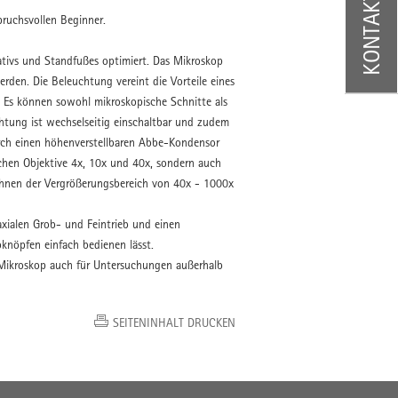
KONTAKT
pruchsvollen Beginner.
ativs und Standfußes optimiert. Das Mikroskop
erden. Die Beleuchtung vereint die Vorteile eines
 Es können sowohl mikroskopische Schnitte als
htung ist wechselseitig einschaltbar und zudem
rch einen höhenverstellbaren Abbe-Kondensor
blichen Objektive 4x, 10x und 40x, sondern auch
Ihnen der Vergrößerungsbereich von 40x - 1000x
axialen Grob- und Feintrieb und einen
bknöpfen einfach bedienen lässt.
es Mikroskop auch für Untersuchungen außerhalb
SEITENINHALT DRUCKEN