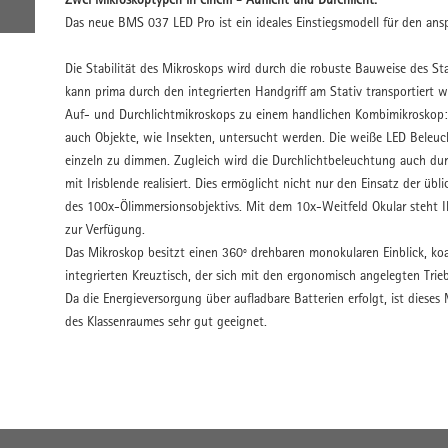
Das neue BMS 037 LED Pro ist ein ideales Einstiegsmodell für den ans
Die Stabilität des Mikroskops wird durch die robuste Bauweise des St
kann prima durch den integrierten Handgriff am Stativ transportiert w
Auf- und Durchlichtmikroskops zu einem handlichen Kombimikroskop:
auch Objekte, wie Insekten, untersucht werden. Die weiße LED Beleuc
einzeln zu dimmen. Zugleich wird die Durchlichtbeleuchtung auch du
mit Irisblende realisiert. Dies ermöglicht nicht nur den Einsatz der ü
des 100x-Ölimmersionsobjektivs. Mit dem 10x-Weitfeld Okular steht 
zur Verfügung.
Das Mikroskop besitzt einen 360º drehbaren monokularen Einblick, ko
integrierten Kreuztisch, der sich mit den ergonomisch angelegten Trie
Da die Energieversorgung über aufladbare Batterien erfolgt, ist dies
des Klassenraumes sehr gut geeignet.