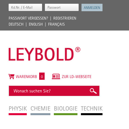
PASSWORT VERGESSEN?
REGISTRIEREN
DEUTSCH
ENGLISH
FRANÇAIS
WARENKORB
0
ZUR LD-WEBSEITE
PHYSIK
CHEMIE
BIOLOGIE
TECHNIK