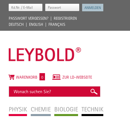
PASSWORT VERGESSEN?
REGISTRIEREN
DEUTSCH
ENGLISH
FRANÇAIS
WARENKORB
0
ZUR LD-WEBSEITE
PHYSIK
CHEMIE
BIOLOGIE
TECHNIK