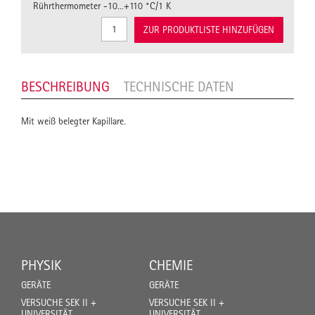
Rührthermometer -10...+110 °C/1 K
ZUR PRODUKTLISTE HINZUFÜGEN
BESCHREIBUNG
TECHNISCHE DATEN
Mit weiß belegter Kapillare.
PHYSIK
CHEMIE
GERÄTE
GERÄTE
VERSUCHE SEK II +
VERSUCHE SEK II +
UNIVERSITÄT
UNIVERSITÄT