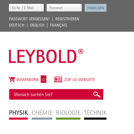
PASSWORT VERGESSEN?
REGISTRIEREN
DEUTSCH
ENGLISH
FRANÇAIS
WARENKORB
0
ZUR LD-WEBSEITE
PHYSIK
CHEMIE
BIOLOGIE
TECHNIK