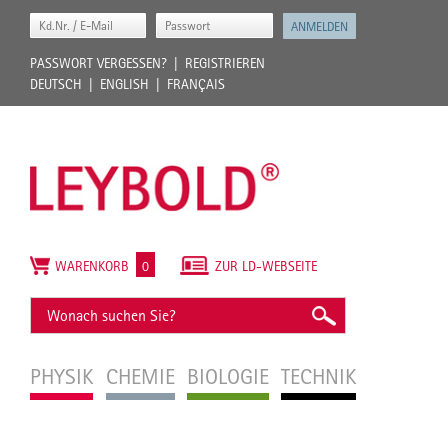
PASSWORT VERGESSEN?
REGISTRIEREN
DEUTSCH
ENGLISH
FRANÇAIS
WARENKORB
0
ZUR LD-WEBSEITE
PHYSIK
CHEMIE
BIOLOGIE
TECHNIK