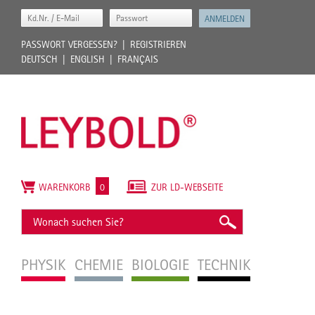
PASSWORT VERGESSEN?
REGISTRIEREN
DEUTSCH
ENGLISH
FRANÇAIS
WARENKORB
0
ZUR LD-WEBSEITE
PHYSIK
CHEMIE
BIOLOGIE
TECHNIK