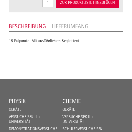
ZUR PRODUKTLISTE HINZUFÜGEN
BESCHREIBUNG
LIEFERUMFANG
15 Präparate  Mit ausführlichem Begleittext 
PHYSIK
CHEMIE
GERÄTE
GERÄTE
VERSUCHE SEK II +
VERSUCHE SEK II +
UNIVERSITÄT
UNIVERSITÄT
DEMONSTRATIONSVERSUCHE
SCHÜLERVERSUCHE SEK I