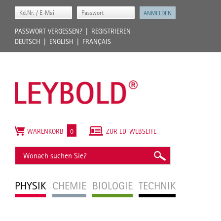
PASSWORT VERGESSEN?
REGISTRIEREN
DEUTSCH
ENGLISH
FRANÇAIS
WARENKORB
0
ZUR LD-WEBSEITE
PHYSIK
CHEMIE
BIOLOGIE
TECHNIK