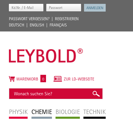
PASSWORT VERGESSEN?
REGISTRIEREN
DEUTSCH
ENGLISH
FRANÇAIS
WARENKORB
0
ZUR LD-WEBSEITE
PHYSIK
CHEMIE
BIOLOGIE
TECHNIK