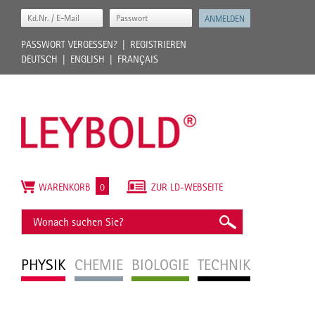
PASSWORT VERGESSEN?
REGISTRIEREN
DEUTSCH
ENGLISH
FRANÇAIS
WARENKORB
0
ZUR LD-WEBSEITE
PHYSIK
CHEMIE
BIOLOGIE
TECHNIK