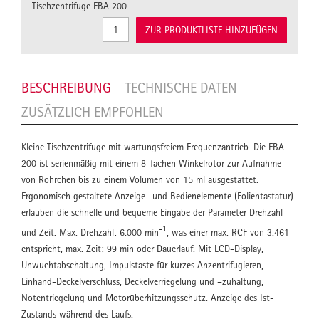
Tischzentrifuge EBA 200
ZUR PRODUKTLISTE HINZUFÜGEN
BESCHREIBUNG
TECHNISCHE DATEN
ZUSÄTZLICH EMPFOHLEN
Kleine Tischzentrifuge mit wartungsfreiem Frequenzantrieb. Die EBA
200 ist serienmäßig mit einem 8-fachen Winkelrotor zur Aufnahme
von Röhrchen bis zu einem Volumen von 15 ml ausgestattet.
Ergonomisch gestaltete Anzeige- und Bedienelemente (Folientastatur)
erlauben die schnelle und bequeme Eingabe der Parameter Drehzahl
-1
und Zeit. Max. Drehzahl: 6.000 min
, was einer max. RCF von 3.461
entspricht, max. Zeit: 99 min oder Dauerlauf. Mit LCD-Display,
Unwuchtabschaltung, Impulstaste für kurzes Anzentrifugieren,
Einhand-Deckelverschluss, Deckelverriegelung und –zuhaltung,
Notentriegelung und Motorüberhitzungsschutz. Anzeige des Ist-
Zustands während des Laufs.