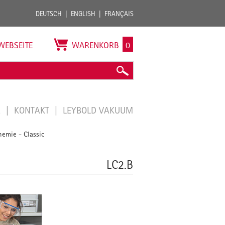
DEUTSCH
ENGLISH
FRANÇAIS
WEBSEITE
WARENKORB
0
E
KONTAKT
LEYBOLD VAKUUM
emie - Classic
LC2.B