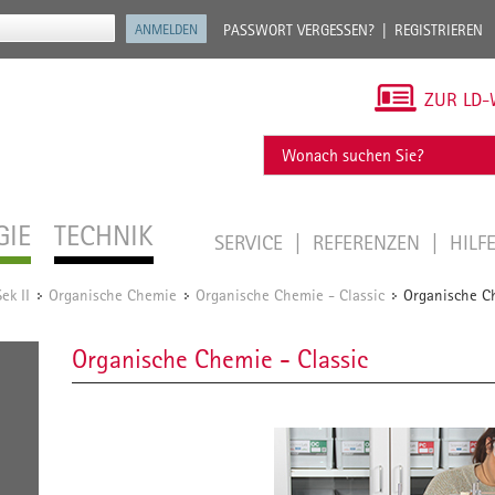
PASSWORT VERGESSEN?
REGISTRIEREN
ZUR LD-
GIE
TECHNIK
SERVICE
REFERENZEN
HILF
ek II
Organische Chemie
Organische Chemie - Classic
Organische Ch
/
/
/
Organische Chemie - Classic