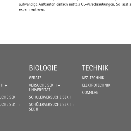
aufwändige Aufbauten einfach mittels GL-Verschraubungen. So lässt si
experimentieren.
BIOLOGIE
TECHNIK
GERÄTE
KFZ-TECHNIK
II +
VERSUCHE SEK II +
ELEKTROTECHNIK
UNIVERSITÄT
COM4LAB
CHE SEK I
SCHÜLERVERSUCHE SEK I
CHE SEK I +
SCHÜLERVERSUCHE SEK I +
SEK II