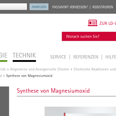
PASSWORT VERGESSEN?
REGISTRIEREN
ZUR LD-
GIE
TECHNIK
SERVICE
REFERENZEN
HILF
ität
Allgemeine und Anorganische Chemie
Chemische Reaktionen und
/
/
id
Synthese von Magnesiumoxid
/
Synthese von Magnesiumoxid