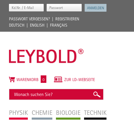
PASSWORT VERGESSEN?
REGISTRIEREN
DEUTSCH
ENGLISH
FRANÇAIS
WARENKORB
0
ZUR LD-WEBSEITE
PHYSIK
CHEMIE
BIOLOGIE
TECHNIK