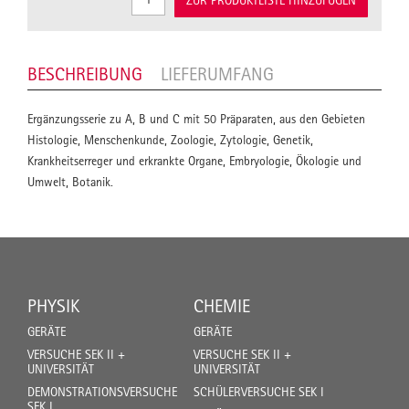
ZUR PRODUKTLISTE HINZUFÜGEN
BESCHREIBUNG
LIEFERUMFANG
Ergänzungsserie zu A, B und C mit 50 Präparaten, aus den Gebieten
Histologie, Menschenkunde, Zoologie, Zytologie, Genetik,
Krankheitserreger und erkrankte Organe, Embryologie, Ökologie und
Umwelt, Botanik.
PHYSIK
CHEMIE
GERÄTE
GERÄTE
VERSUCHE SEK II +
VERSUCHE SEK II +
UNIVERSITÄT
UNIVERSITÄT
DEMONSTRATIONSVERSUCHE
SCHÜLERVERSUCHE SEK I
SEK I