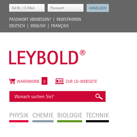
PASSWORT VERGESSEN?
REGISTRIEREN
DEUTSCH
ENGLISH
FRANÇAIS
WARENKORB
0
ZUR LD-WEBSEITE
PHYSIK
CHEMIE
BIOLOGIE
TECHNIK