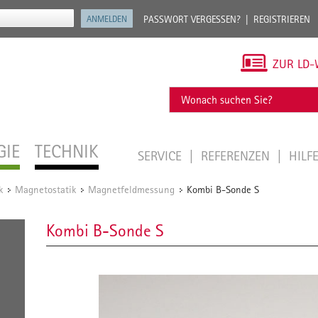
PASSWORT VERGESSEN?
REGISTRIEREN
ZUR LD-
GIE
TECHNIK
SERVICE
REFERENZEN
HILF
k
Magnetostatik
Magnetfeldmessung
Kombi B-Sonde S
/
/
/
Kombi B-Sonde S