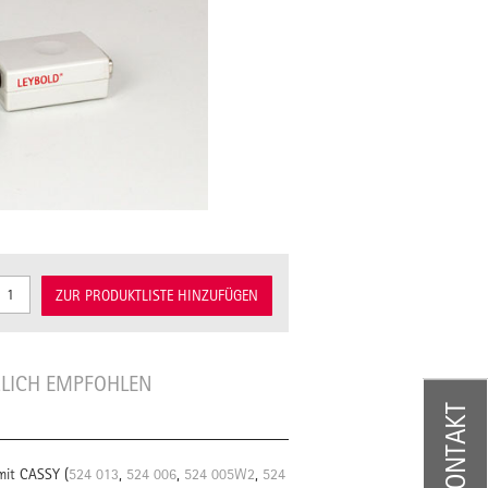
ZUR PRODUKTLISTE HINZUFÜGEN
LICH EMPFOHLEN
KONTAKT
 mit CASSY (
524 013
,
524 006
,
524 005W2
,
524