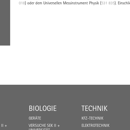
018
) oder dem Universellen Messinstrument Physik (
531 835
). Einsch
BIOLOGIE
TECHNIK
GERÄTE
KFZ-TECHNIK
II +
VERSUCHE SEK II +
ELEKTROTECHNIK