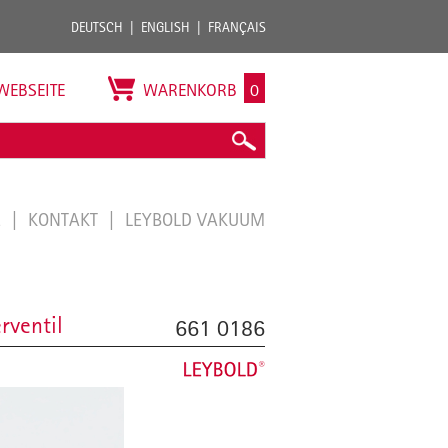
DEUTSCH
ENGLISH
FRANÇAIS
WEBSEITE
WARENKORB
0
E
KONTAKT
LEYBOLD VAKUUM
rventil
661 0186