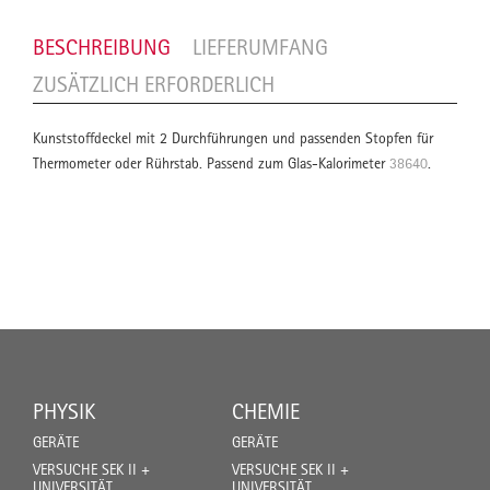
BESCHREIBUNG
LIEFERUMFANG
ZUSÄTZLICH ERFORDERLICH
Kunststoffdeckel mit 2 Durchführungen und passenden Stopfen für
Thermometer oder Rührstab. Passend zum Glas-Kalorimeter
38640
.
PHYSIK
CHEMIE
GERÄTE
GERÄTE
VERSUCHE SEK II +
VERSUCHE SEK II +
UNIVERSITÄT
UNIVERSITÄT