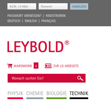
PASSWORT VERGESSEN?
REGISTRIEREN
DEUTSCH
ENGLISH
FRANÇAIS
WARENKORB
0
ZUR LD-WEBSEITE
PHYSIK
CHEMIE
BIOLOGIE
TECHNIK