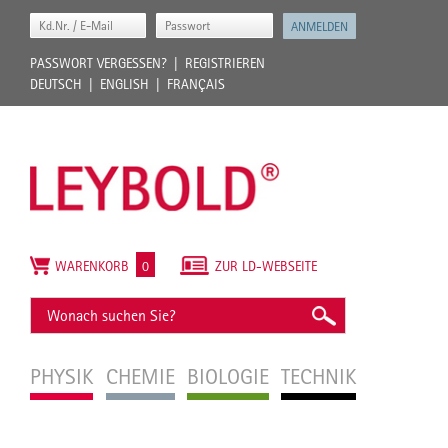
PASSWORT VERGESSEN?
REGISTRIEREN
DEUTSCH
ENGLISH
FRANÇAIS
WARENKORB
0
ZUR LD-WEBSEITE
PHYSIK
CHEMIE
BIOLOGIE
TECHNIK