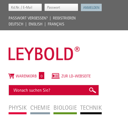
PASSWORT VERGESSEN?
REGISTRIEREN
DEUTSCH
ENGLISH
FRANÇAIS
WARENKORB
0
ZUR LD-WEBSEITE
PHYSIK
CHEMIE
BIOLOGIE
TECHNIK