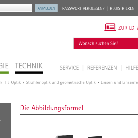
PASSWORT VERGESSEN?
REGISTRIEREN
ZUR LD-
GIE
TECHNIK
SERVICE
REFERENZEN
HILF
k II
Optik
Strahlenoptik und geometrische Optik
Linsen und Linsenfe
/
/
/
Die Abbildungsformel
L