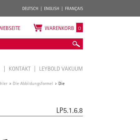
DEUTSCH
ENGLISH
FRANÇAIS
WEBSEITE
WARENKORB
0
E
KONTAKT
LEYBOLD VAKUUM
hler
Die Abbildungsformel
Die
/
/
LP5.1.6.8