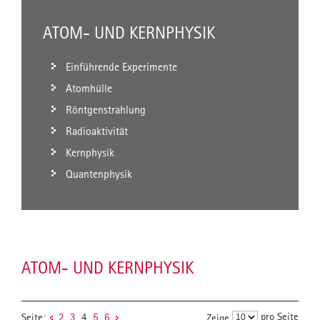
ATOM- UND KERNPHYSIK
Einführende Experimente
Atomhülle
Röntgenstrahlung
Radioaktivität
Kernphysik
Quantenphysik
ATOM- UND KERNPHYSIK
pro Seite
Seite:
2
3
4
5
6
Zeige