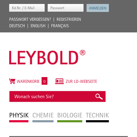
PASSWORT VERGESSEN?
REGISTRIEREN
DEUTSCH
ENGLISH
FRANÇAIS
WARENKORB
0
ZUR LD-WEBSEITE
PHYSIK
CHEMIE
BIOLOGIE
TECHNIK