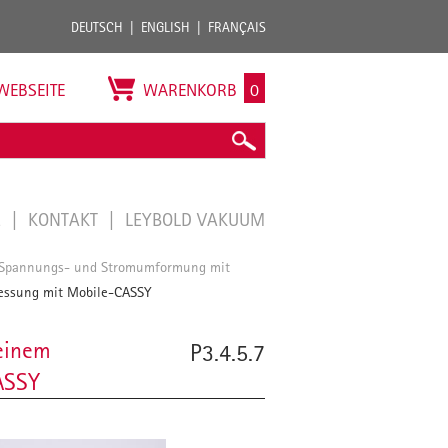
DEUTSCH
ENGLISH
FRANÇAIS
WEBSEITE
WARENKORB
0
E
KONTAKT
LEYBOLD VAKUUM
Spannungs- und Stromumformung mit
essung mit Mobile-CASSY
einem
P3.4.5.7
ASSY