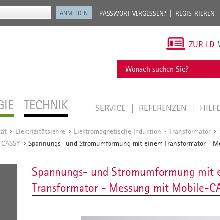
PASSWORT VERGESSEN?
REGISTRIEREN
ZUR LD-
GIE
TECHNIK
SERVICE
REFERENZEN
HILF
tät
Elektrizitätslehre
Elektromagnetische Induktion
Transformator
/
/
/
/
e-CASSY
Spannungs- und Stromumformung mit einem Transformator - M
/
Spannungs- und Stromumformung mit 
Transformator - Messung mit Mobile-C