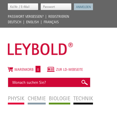
PASSWORT VERGESSEN?
REGISTRIEREN
DEUTSCH
ENGLISH
FRANÇAIS
WARENKORB
0
ZUR LD-WEBSEITE
PHYSIK
CHEMIE
BIOLOGIE
TECHNIK