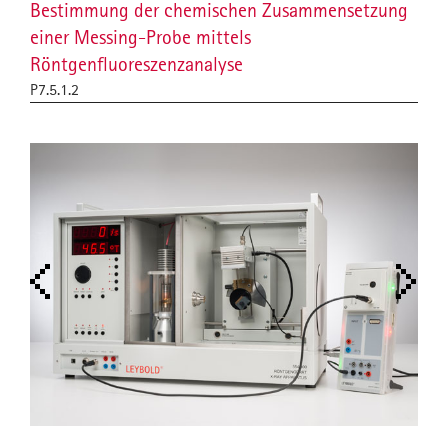
Bestimmung der chemischen Zusammensetzung
einer Messing-Probe mittels
Röntgenfluoreszenzanalyse
P7.5.1.2
1.2)
RÖN